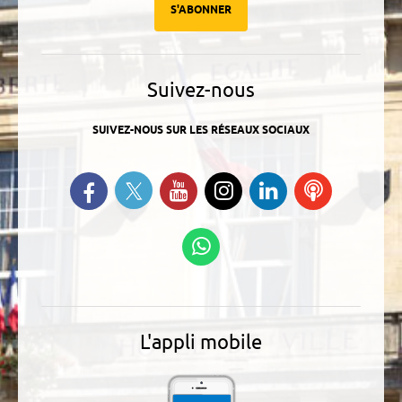
S'ABONNER
Suivez-nous
SUIVEZ-NOUS SUR LES RÉSEAUX SOCIAUX
Suivez-nous sur Twitter
Retrouvez-nous sur Facebook
Suivez-nous sur YouTube
Suivez-nous sur
Retrouvez-
Ecoutez
Instagram
nous sur
nos
Linkedin
Podcasts
Suivez-nous sur
WhatsApp
L'appli mobile