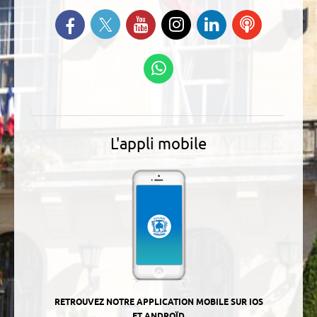
Suivez-nous sur Twitter
Retrouvez-nous sur Facebook
Suivez-nous sur YouTube
Suivez-nous sur
Retrouvez-
Ecoutez
Instagram
nous sur
nos
Linkedin
Podcasts
Suivez-nous sur
WhatsApp
L'appli mobile
RETROUVEZ NOTRE APPLICATION MOBILE SUR IOS
ET ANDROÏD