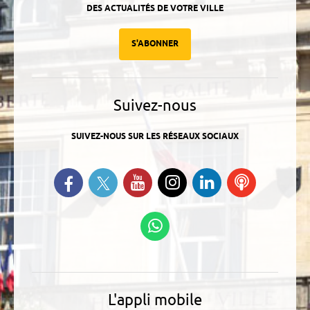
DES ACTUALITÉS DE VOTRE VILLE
S'ABONNER
Suivez-nous
SUIVEZ-NOUS SUR LES RÉSEAUX SOCIAUX
Suivez-nous sur Twitter
Retrouvez-nous sur Facebook
Suivez-nous sur YouTube
Suivez-nous sur
Retrouvez-
Ecoutez
Instagram
nous sur
nos
Linkedin
Podcasts
Suivez-nous sur
WhatsApp
L'appli mobile