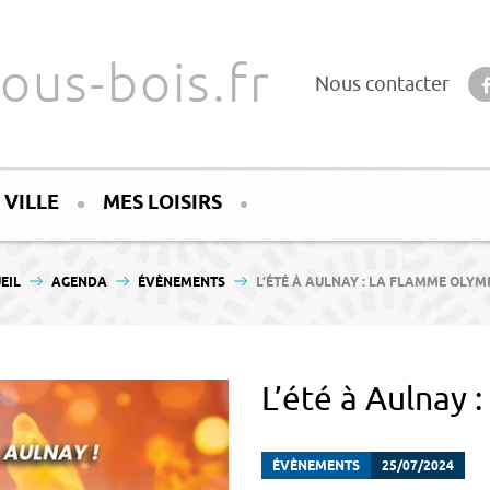
ous-bois.fr
Nous contacter
 VILLE
MES LOISIRS
ÊTES ICI :
EIL
AGENDA
ÉVÈNEMENTS
L’ÉTÉ À AULNAY : LA FLAMME OLYM
L’été à Aulnay
ÉVÈNEMENTS
25/07/2024