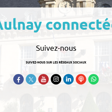
Aulnay connecté
Suivez-nous
SUIVEZ-NOUS SUR LES RÉSEAUX SOCIAUX
Suivez-nous sur Twitter
Retrouvez-nous sur Facebook
Suivez-nous sur YouTube
Suivez-nous sur
Retrouvez-nous
Ecoutez
Suive
Instagram
sur Linkedin
nos
nous s
Podcasts
Whats