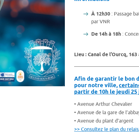
À 12h30
: Passage ba
par VNR
De 14h à 18h
: Conce
Lieu : Canal de l’Ourcq, 16
Afin de garantir le bon
pour notre ville,
certain
partir de 10h le jeudi 25 
• Avenue Arthur Chevalier
• Avenue de la gare de l’abb
• Avenue du plant d’argent
>> Consultez le plan du rela