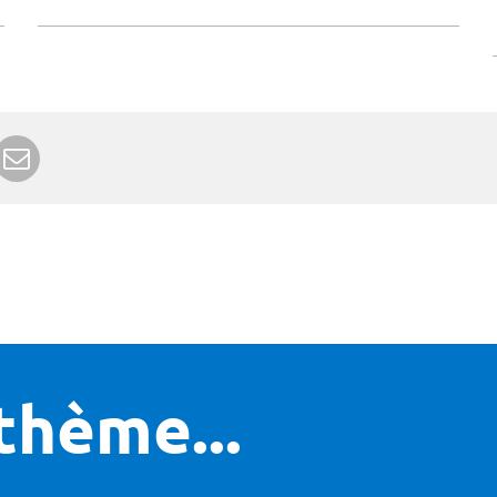
r Google+
rimer
Envoyer à un ami
thème...