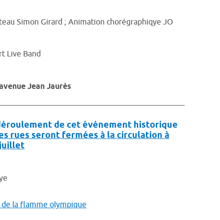
teau Simon Girard ; Animation chorégraphiqye JO
rt Live Band
3 avenue Jean Jaurès
 déroulement de cet événement historique
es rues seront fermées à la circulation à
juillet
aye
is de la flamme olympique