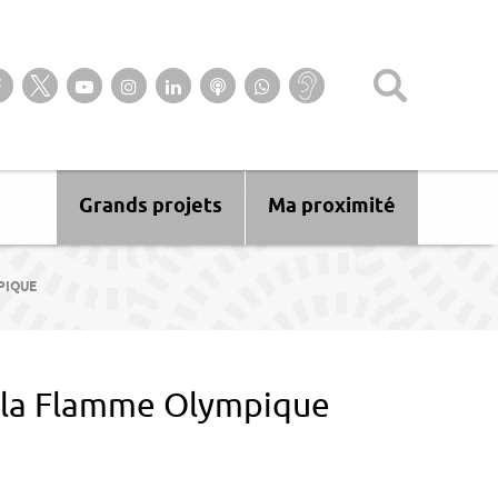
Suivez-nous sur notre page Facebook
Suivez-nous sur Twitter
Suivez-nous sur YouTube
Suivez-nous sur Instagram
Retrouvez-nous sur Linkedin
Ecoutez nos Podcasts
Suivez-nous sur
Baisse
WhatsApp
d’audition ?
Malentendant
? Sourd ?
Grands projets
Ma proximité
PIQUE
 : la Flamme Olympique