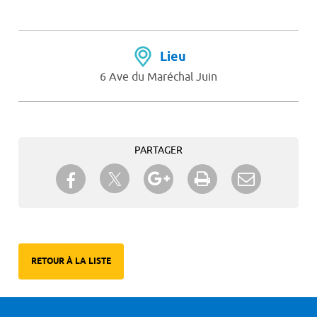
Lieu
6 Ave du Maréchal Juin
PARTAGER
Partager sur Twitter
Partager sur Facebook
Partager sur Google+
Imprimer
Envoyer à
un ami
RETOUR À LA LISTE