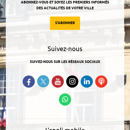
ABONNEZ-VOUS ET SOYEZ LES PREMIERS INFORMÉS
DES ACTUALITÉS DE VOTRE VILLE
S'ABONNER
Suivez-nous
SUIVEZ-NOUS SUR LES RÉSEAUX SOCIAUX
Suivez-nous sur Twitter
Retrouvez-nous sur Facebook
Suivez-nous sur YouTube
Suivez-nous sur
Retrouvez-
Ecoutez
Instagram
nous sur
nos
Linkedin
Podcasts
Suivez-nous sur
WhatsApp