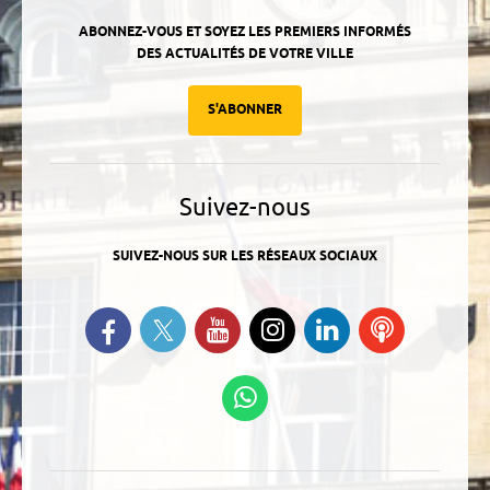
ABONNEZ-VOUS ET SOYEZ LES PREMIERS INFORMÉS
DES ACTUALITÉS DE VOTRE VILLE
S'ABONNER
Suivez-nous
SUIVEZ-NOUS SUR LES RÉSEAUX SOCIAUX
Suivez-nous sur Twitter
Retrouvez-nous sur Facebook
Suivez-nous sur YouTube
Suivez-nous sur
Retrouvez-
Ecoutez
Instagram
nous sur
nos
Linkedin
Podcasts
Suivez-nous sur
WhatsApp