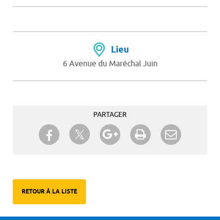
Lieu
6 Avenue du Maréchal Juin
PARTAGER
Partager sur Twitter
Partager sur Facebook
Partager sur Google+
Imprimer
Envoyer à
un ami
RETOUR À LA LISTE