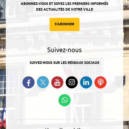
ABONNEZ-VOUS ET SOYEZ LES PREMIERS INFORMÉS
DES ACTUALITÉS DE VOTRE VILLE
S'ABONNER
Suivez-nous
SUIVEZ-NOUS SUR LES RÉSEAUX SOCIAUX
Suivez-nous sur Twitter
Retrouvez-nous sur Facebook
Suivez-nous sur YouTube
Suivez-nous sur
Retrouvez-
Ecoutez
Instagram
nous sur
nos
Linkedin
Podcasts
Suivez-nous sur
WhatsApp