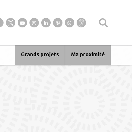
Suivez-nous sur notre page Facebook
Suivez-nous sur Twitter
Suivez-nous sur YouTube
Suivez-nous sur Instagram
Retrouvez-nous sur Linkedin
Ecoutez nos Podcasts
Suivez-nous sur
Baisse
WhatsApp
d’audition ?
Malentendant
? Sourd ?
Grands projets
Ma proximité