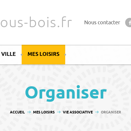
ous-bois.fr
Nous contacter
 VILLE
MES LOISIRS
Organiser
VOUS ÊTES ICI :
ACCUEIL
MES LOISIRS
VIE ASSOCIATIVE
ORGANISER