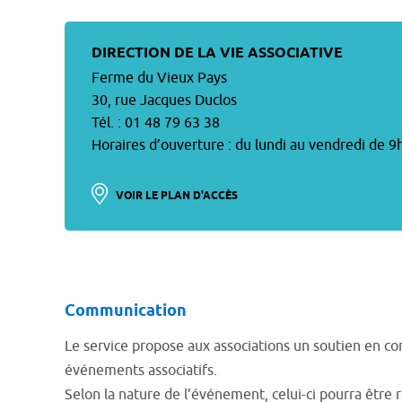
DIRECTION DE LA VIE ASSOCIATIVE
Ferme du Vieux Pays
30, rue Jacques Duclos
Tél. : 01 48 79 63 38
Horaires d’ouverture : du lundi au vendredi de 9
VOIR LE PLAN D'ACCÈS
Communication
Le service propose aux associations un soutien en c
événements associatifs.
Selon la nature de l’événement, celui-ci pourra être r