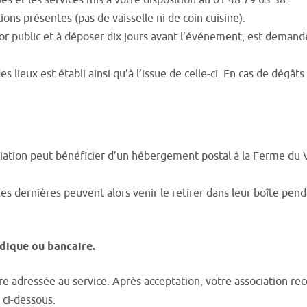
es et les services mis à votre disposition au 01 48 79 63 38.
tions présentes (pas de vaisselle ni de coin cuisine).
or public et à déposer dix jours avant l’événement, est demand
es lieux est établi ainsi qu’à l’issue de celle-ci. En cas de dégât
sociation peut bénéficier d’un hébergement postal à la Ferme du V
. Ces dernières peuvent alors venir le retirer dans leur boîte p
idique ou bancaire.
e adressée au service. Après acceptation, votre association rec
 ci-dessous.