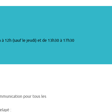
h à 12h (sauf le jeudi) et de 13h30 à 17h30
ommunication pour tous les
elayé :