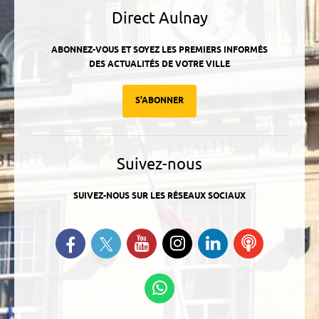
Direct Aulnay
ABONNEZ-VOUS ET SOYEZ LES PREMIERS INFORMÉS
DES ACTUALITÉS DE VOTRE VILLE
S'ABONNER
Suivez-nous
SUIVEZ-NOUS SUR LES RÉSEAUX SOCIAUX
Suivez-nous sur Twitter
Retrouvez-nous sur Facebook
Suivez-nous sur YouTube
Suivez-nous sur
Retrouvez-
Ecoutez
Instagram
nous sur
nos
Linkedin
Podcasts
Suivez-nous sur
WhatsApp