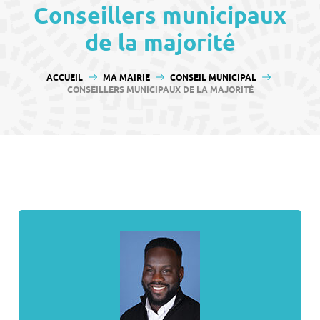
contenu
Conseillers municipaux
de la majorité
VOUS ÊTES ICI :
ACCUEIL
MA MAIRIE
CONSEIL MUNICIPAL
CONSEILLERS MUNICIPAUX DE LA MAJORITÉ