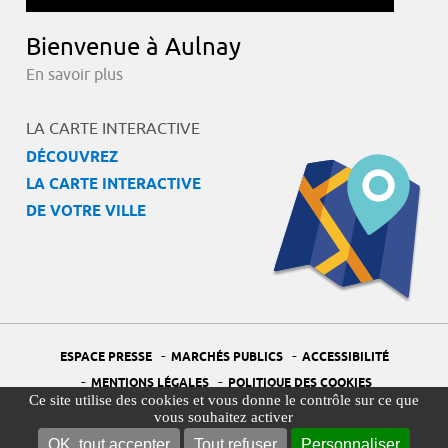
Bienvenue à Aulnay
En savoir plus
LA CARTE INTERACTIVE
DÉCOUVREZ
LA CARTE INTERACTIVE
DE VOTRE VILLE
-
-
ESPACE PRESSE
MARCHÉS PUBLICS
ACCESSIBILITÉ
-
-
MENTIONS LÉGALES
POLITIQUE DES COOKIES
Ce site utilise des cookies et vous donne le contrôle sur ce que
-
-
PORTAIL DÉLÉGUÉ À LA PROTECTION DES DONNÉES
PLAN DU SITE
vous souhaitez activer
-
GESTION DES COOKIES
OK, tout accepter
Tout refuser
Personnaliser