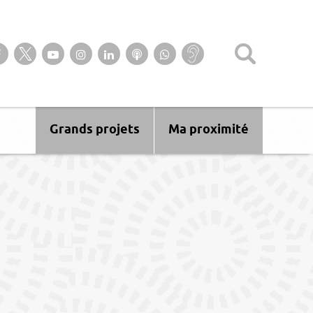
Suivez-nous sur notre page Facebook
Suivez-nous sur Twitter
Suivez-nous sur YouTube
Suivez-nous sur Instagram
Retrouvez-nous sur Linkedin
Ecoutez nos Podcasts
Suivez-nous sur
Baisse
WhatsApp
d’audition ?
Malentendant
? Sourd ?
Grands projets
Ma proximité