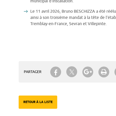
municipal d’installation.
Le 11 avril 2026, Bruno BESCHIZZA a été réélu, 
ainsi à son troisième mandat à la tête de l’éta
Tremblay-en-France, Sevran et Villepinte.
Partager sur Twitter
Partager sur Facebook
Partager su
Imp
PARTAGER
RETOUR À LA LISTE