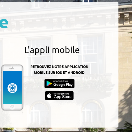
e
L'appli mobile
RETROUVEZ NOTRE APPLICATION
MOBILE SUR IOS ET ANDROÏD
z-
ur
App