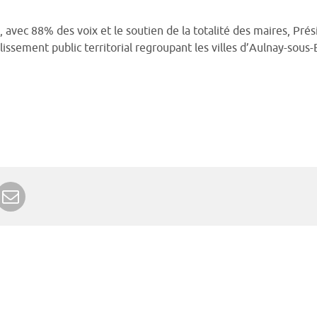
avec 88% des voix et le soutien de la totalité des maires, Prési
blissement public territorial regroupant les villes d’Aulnay-sous
r Google+
rimer
Envoyer à un ami