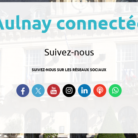
Aulnay connecté
Suivez-nous
SUIVEZ-NOUS SUR LES RÉSEAUX SOCIAUX
Suivez-nous sur Twitter
Retrouvez-nous sur Facebook
Suivez-nous sur YouTube
Suivez-nous sur
Retrouvez-nous
Ecoutez
Suive
Instagram
sur Linkedin
nos
nous s
Podcasts
Whats