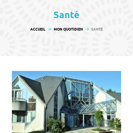
contenu
Santé
VOUS ÊTES ICI :
ACCUEIL
MON QUOTIDIEN
SANTÉ