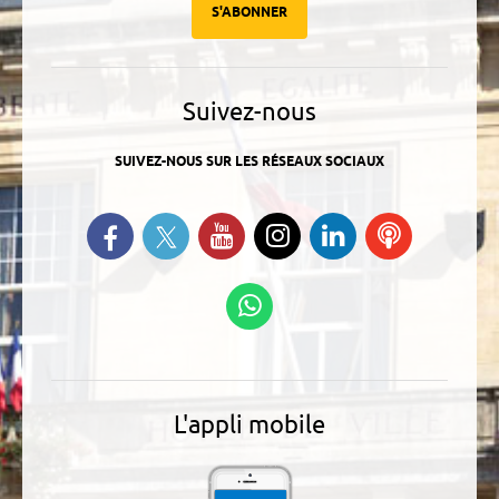
S'ABONNER
Suivez-nous
SUIVEZ-NOUS SUR LES RÉSEAUX SOCIAUX
Suivez-nous sur Twitter
Retrouvez-nous sur Facebook
Suivez-nous sur YouTube
Suivez-nous sur
Retrouvez-
Ecoutez
Instagram
nous sur
nos
Linkedin
Podcasts
Suivez-nous sur
WhatsApp
L'appli mobile