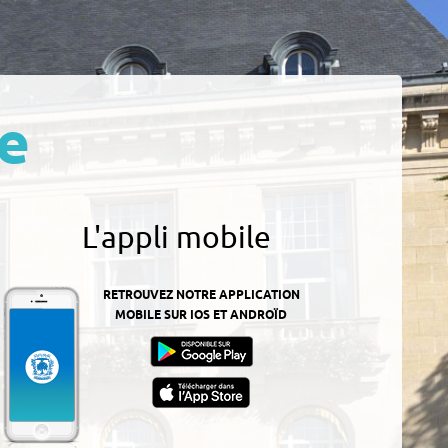
e
L'appli mobile
RETROUVEZ NOTRE APPLICATION
MOBILE SUR IOS ET ANDROÏD
z-
ur
App