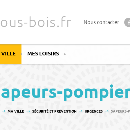
ous-bois.fr
Nous contacter
 VILLE
MES LOISIRS
apeurs-pompie
 ICI :
MA VILLE
SÉCURITÉ ET PRÉVENTION
URGENCES
SAPEURS-