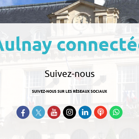
Aulnay connecté
Suivez-nous
SUIVEZ-NOUS SUR LES RÉSEAUX SOCIAUX
Suivez-nous sur Twitter
Retrouvez-nous sur Facebook
Suivez-nous sur YouTube
Suivez-nous sur
Retrouvez-nous
Ecoutez
Suive
Instagram
sur Linkedin
nos
nous s
Podcasts
Whats