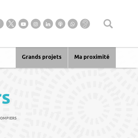
Suivez-nous sur notre page Facebook
Suivez-nous sur Twitter
Suivez-nous sur YouTube
Suivez-nous sur Instagram
Retrouvez-nous sur Linkedin
Ecoutez nos Podcasts
Suivez-nous sur
Baisse
WhatsApp
d’audition ?
Malentendant
? Sourd ?
Grands projets
Ma proximité
rs
POMPIERS