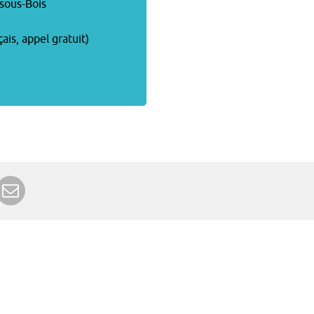
sous-Bois
çais, appel gratuit)
r Google+
rimer
Envoyer à un ami