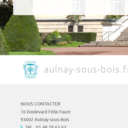
aulnay-sous-bois.f
NOUS CONTACTER
16 boulevard Félix Faure
93602 Aulnay-sous-Bois
Tél. : 01 48 79 63 63