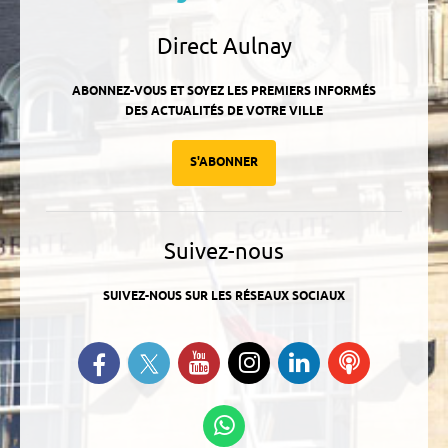
Direct Aulnay
ABONNEZ-VOUS ET SOYEZ LES PREMIERS INFORMÉS
DES ACTUALITÉS DE VOTRE VILLE
S'ABONNER
Suivez-nous
SUIVEZ-NOUS SUR LES RÉSEAUX SOCIAUX
Suivez-nous sur Twitter
Retrouvez-nous sur Facebook
Suivez-nous sur YouTube
Suivez-nous sur
Retrouvez-
Ecoutez
Instagram
nous sur
nos
Linkedin
Podcasts
Suivez-nous sur
WhatsApp