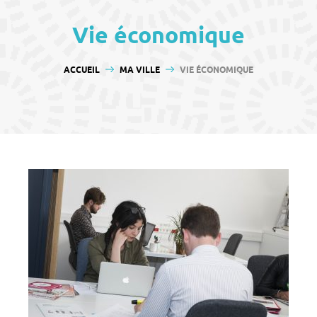
contenu
Vie économique
VOUS ÊTES ICI :
ACCUEIL
MA VILLE
VIE ÉCONOMIQUE