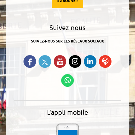
S'ABONNER
Suivez-nous
SUIVEZ-NOUS SUR LES RÉSEAUX SOCIAUX
Suivez-nous sur Twitter
Retrouvez-nous sur Facebook
Suivez-nous sur YouTube
Suivez-nous sur
Retrouvez-
Ecoutez
Instagram
nous sur
nos
Linkedin
Podcasts
Suivez-nous sur
WhatsApp
L'appli mobile