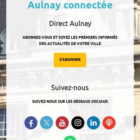
Aulnay connectée
Direct Aulnay
ABONNEZ-VOUS ET SOYEZ LES PREMIERS INFORMÉS
DES ACTUALITÉS DE VOTRE VILLE
S'ABONNER
Suivez-nous
SUIVEZ-NOUS SUR LES RÉSEAUX SOCIAUX
Suivez-nous sur Twitter
Retrouvez-nous sur Facebook
Suivez-nous sur YouTube
Suivez-nous sur
Retrouvez-
Ecoutez
Instagram
nous sur
nos
Linkedin
Podcasts
Suivez-nous sur