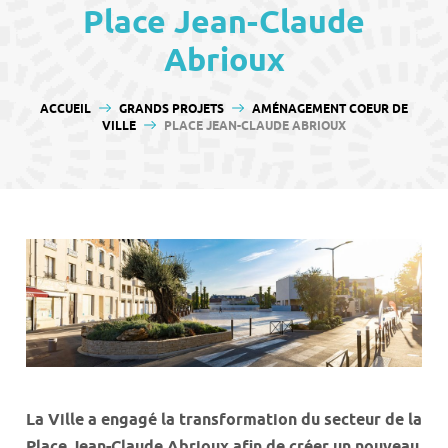
contenu
Place Jean-Claude
Abrioux
VOUS ÊTES ICI :
ACCUEIL
GRANDS PROJETS
AMÉNAGEMENT COEUR DE
VILLE
PLACE JEAN-CLAUDE ABRIOUX
La Ville a engagé la transformation du secteur de la
Place Jean-Claude Abrioux afin de créer un nouveau