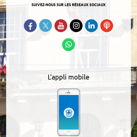
SUIVEZ-NOUS SUR LES RÉSEAUX SOCIAUX
Suivez-nous sur Twitter
Retrouvez-nous sur Facebook
Suivez-nous sur YouTube
Suivez-nous sur
Retrouvez-
Ecoutez
Instagram
nous sur
nos
Linkedin
Podcasts
Suivez-nous sur
WhatsApp
L'appli mobile