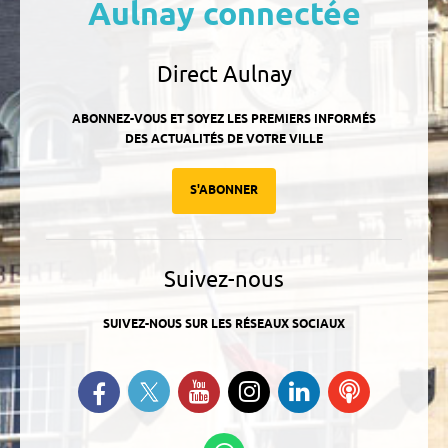
Aulnay connectée
Direct Aulnay
ABONNEZ-VOUS ET SOYEZ LES PREMIERS INFORMÉS
DES ACTUALITÉS DE VOTRE VILLE
S'ABONNER
Suivez-nous
SUIVEZ-NOUS SUR LES RÉSEAUX SOCIAUX
Suivez-nous sur Twitter
Retrouvez-nous sur Facebook
Suivez-nous sur YouTube
Suivez-nous sur
Retrouvez-
Ecoutez
Instagram
nous sur
nos
Linkedin
Podcasts
Suivez-nous sur