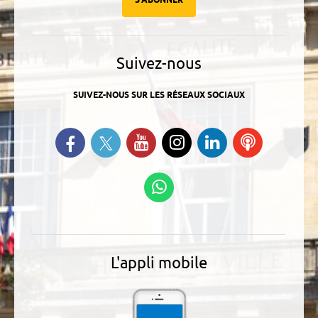
S'ABONNER
Suivez-nous
SUIVEZ-NOUS SUR LES RÉSEAUX SOCIAUX
Suivez-nous sur Twitter
Retrouvez-nous sur Facebook
Suivez-nous sur YouTube
Suivez-nous sur
Retrouvez-
Ecoutez
Instagram
nous sur
nos
Linkedin
Podcasts
Suivez-nous sur
WhatsApp
L'appli mobile