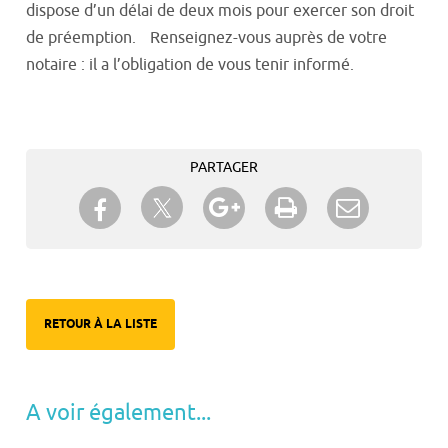
dispose d’un délai de deux mois pour exercer son droit
de préemption. Renseignez-vous auprès de votre
notaire : il a l’obligation de vous tenir informé.
PARTAGER
Partager sur Twitter
Partager sur Facebook
Partager sur Google+
Imprimer
Envoyer à
un ami
RETOUR À LA LISTE
A voir également...