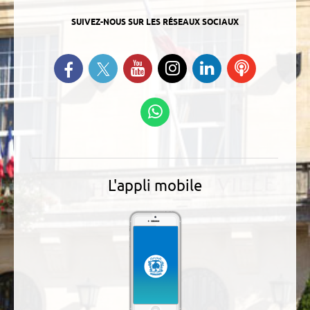
SUIVEZ-NOUS SUR LES RÉSEAUX SOCIAUX
Suivez-nous sur Twitter
Retrouvez-nous sur Facebook
Suivez-nous sur YouTube
Suivez-nous sur
Retrouvez-
Ecoutez
Instagram
nous sur
nos
Linkedin
Podcasts
Suivez-nous sur
WhatsApp
L'appli mobile