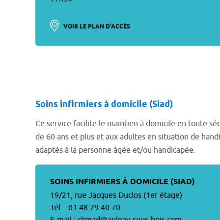
VOIR LE PLAN D'ACCÈS
Soins infirmiers à domicile (Siad)
Ce service facilite le maintien à domicile en toute s
de 60 ans et plus et aux adultes en situation de hand
adaptés à la personne âgée et/ou handicapée.
SOINS INFIRMIERS À DOMICILE (SIAD)
19/21, rue Jacques Duclos (1er étage)
Tél. : 01 48 79 40 70