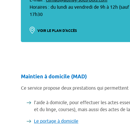
E-mail :
climad@aulnay-sous-bois.com
Horaires : du lundi au vendredi de 9h à 12h (sau
17h30
VOIR LE PLAN D'ACCÈS
Maintien à domicile (MAD)
Ce service propose deux prestations qui permettent d
l’aide à domicile, pour effectuer les actes esse
et du linge, courses), mais aussi des actes de la
Le portage à domicile