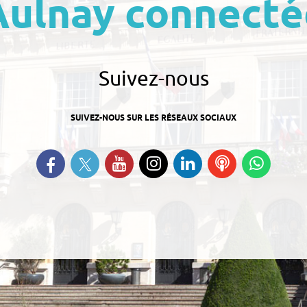
Aulnay connecté
Suivez-nous
SUIVEZ-NOUS SUR LES RÉSEAUX SOCIAUX
Suivez-nous sur Twitter
Retrouvez-nous sur Facebook
Suivez-nous sur YouTube
Suivez-nous sur
Retrouvez-nous
Ecoutez
Suive
Instagram
sur Linkedin
nos
nous s
Podcasts
Whats