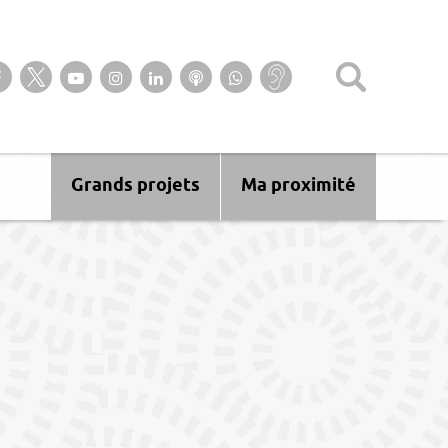
Suivez-nous sur notre page Facebook
Suivez-nous sur Twitter
Suivez-nous sur YouTube
Suivez-nous sur Instagram
Retrouvez-nous sur Linkedin
Ecoutez nos Podcasts
Suivez-nous sur
Baisse
WhatsApp
d’audition ?
Malentendant
? Sourd ?
Grands projets
Ma proximité