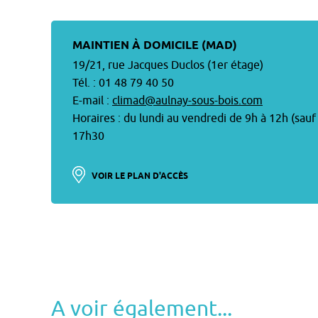
MAINTIEN À DOMICILE (MAD)
19/21, rue Jacques Duclos (1er étage)
Tél. : 01 48 79 40 50
E-mail :
climad@aulnay-sous-bois.com
Horaires : du lundi au vendredi de 9h à 12h (sau
17h30
VOIR LE PLAN D'ACCÈS
A voir également...