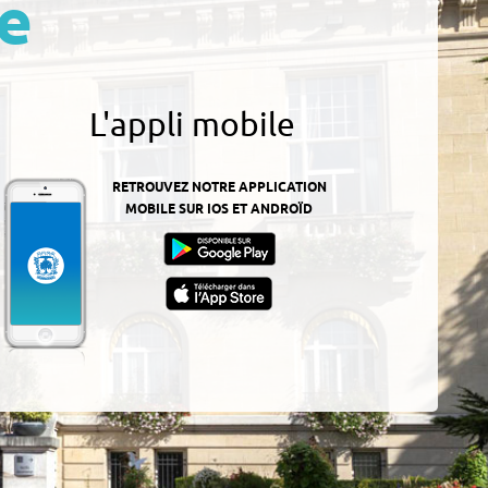
e
L'appli mobile
RETROUVEZ NOTRE APPLICATION
MOBILE SUR IOS ET ANDROÏD
z-
ur
App