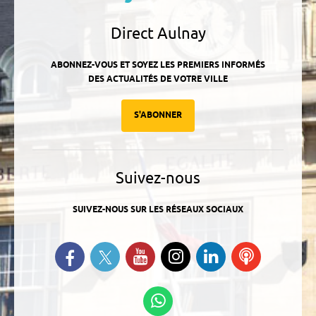
Direct Aulnay
ABONNEZ-VOUS ET SOYEZ LES PREMIERS INFORMÉS
DES ACTUALITÉS DE VOTRE VILLE
S'ABONNER
Suivez-nous
SUIVEZ-NOUS SUR LES RÉSEAUX SOCIAUX
Suivez-nous sur Twitter
Retrouvez-nous sur Facebook
Suivez-nous sur YouTube
Suivez-nous sur
Retrouvez-
Ecoutez
Instagram
nous sur
nos
Linkedin
Podcasts
Suivez-nous sur
WhatsApp