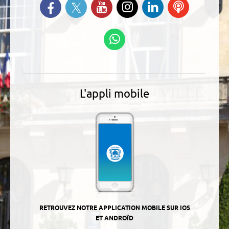
Suivez-nous sur Twitter
Retrouvez-nous sur Facebook
Suivez-nous sur YouTube
Suivez-nous sur
Retrouvez-
Ecoutez
Instagram
nous sur
nos
Linkedin
Podcasts
Suivez-nous sur
WhatsApp
L'appli mobile
RETROUVEZ NOTRE APPLICATION MOBILE SUR IOS
ET ANDROÏD