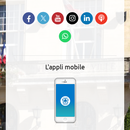
Suivez-nous sur Twitter
Retrouvez-nous sur Facebook
Suivez-nous sur YouTube
Suivez-nous sur
Retrouvez-
Ecoutez
Instagram
nous sur
nos
Linkedin
Podcasts
Suivez-nous sur
WhatsApp
L'appli mobile