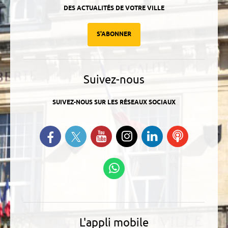
DES ACTUALITÉS DE VOTRE VILLE
S'ABONNER
Suivez-nous
SUIVEZ-NOUS SUR LES RÉSEAUX SOCIAUX
Suivez-nous sur Twitter
Retrouvez-nous sur Facebook
Suivez-nous sur YouTube
Suivez-nous sur
Retrouvez-
Ecoutez
Instagram
nous sur
nos
Linkedin
Podcasts
Suivez-nous sur
WhatsApp
L'appli mobile