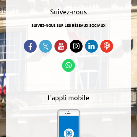
Suivez-nous
SUIVEZ-NOUS SUR LES RÉSEAUX SOCIAUX
Suivez-nous sur Twitter
Retrouvez-nous sur Facebook
Suivez-nous sur YouTube
Suivez-nous sur
Retrouvez-
Ecoutez
Instagram
nous sur
nos
Linkedin
Podcasts
Suivez-nous sur
WhatsApp
L'appli mobile