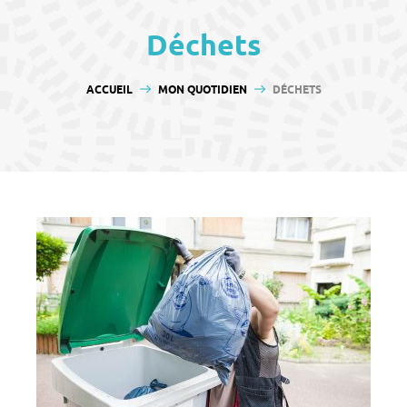
contenu
Déchets
VOUS ÊTES ICI :
ACCUEIL
MON QUOTIDIEN
DÉCHETS