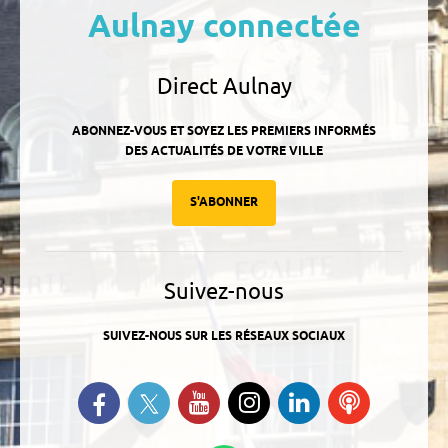
Aulnay connectée
Direct Aulnay
ABONNEZ-VOUS ET SOYEZ LES PREMIERS INFORMÉS
DES ACTUALITÉS DE VOTRE VILLE
S'ABONNER
Suivez-nous
SUIVEZ-NOUS SUR LES RÉSEAUX SOCIAUX
Suivez-nous sur Twitter
Retrouvez-nous sur Facebook
Suivez-nous sur YouTube
Suivez-nous sur
Retrouvez-
Ecoutez
Instagram
nous sur
nos
Linkedin
Podcasts