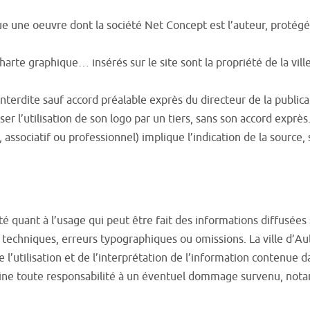
tue une oeuvre dont la société Net Concept est l’auteur, protégée
arte graphique… insérés sur le site sont la propriété de la ville
interdite sauf accord préalable exprès du directeur de la publica
ser l’utilisation de son logo par un tiers, sans son accord exprès
ssociatif ou professionnel) implique l’indication de la source, s
té quant à l’usage qui peut être fait des informations diffusées 
techniques, erreurs typographiques ou omissions. La ville d’Au
utilisation et de l’interprétation de l’information contenue da
cline toute responsabilité à un éventuel dommage survenu, nota