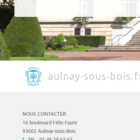
aulnay-sous-bois.f
NOUS CONTACTER
16 boulevard Félix Faure
93602 Aulnay-sous-Bois
Tél. : 01 48 79 63 63