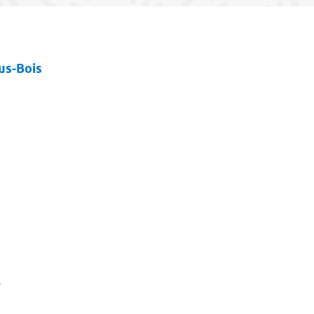
ous-Bois
s