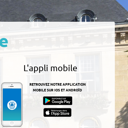
e
L'appli mobile
RETROUVEZ NOTRE APPLICATION
MOBILE SUR IOS ET ANDROÏD
z-
ur
App