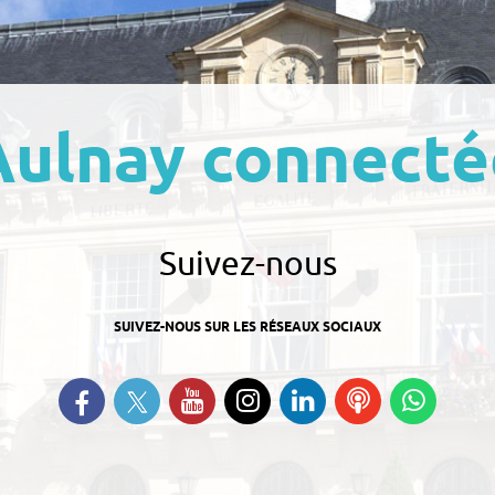
Aulnay connecté
Suivez-nous
SUIVEZ-NOUS SUR LES RÉSEAUX SOCIAUX
Suivez-nous sur Twitter
Retrouvez-nous sur Facebook
Suivez-nous sur YouTube
Suivez-nous sur
Retrouvez-nous
Ecoutez
Suive
Instagram
sur Linkedin
nos
nous s
Podcasts
Whats