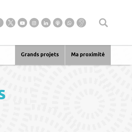
Suivez-nous sur notre page Facebook
Suivez-nous sur Twitter
Suivez-nous sur YouTube
Suivez-nous sur Instagram
Retrouvez-nous sur Linkedin
Ecoutez nos Podcasts
Suivez-nous sur
Baisse
WhatsApp
d’audition ?
Malentendant
? Sourd ?
Grands projets
Ma proximité
s