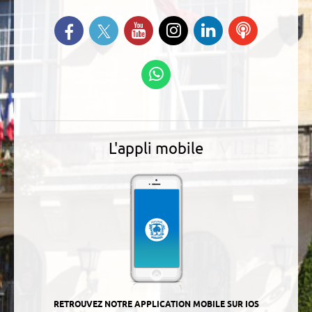
Suivez-nous sur Twitter
Retrouvez-nous sur Facebook
Suivez-nous sur YouTube
Suivez-nous sur
Retrouvez-
Ecoutez
Instagram
nous sur
nos
Linkedin
Podcasts
Suivez-nous sur
WhatsApp
L'appli mobile
RETROUVEZ NOTRE APPLICATION MOBILE SUR IOS