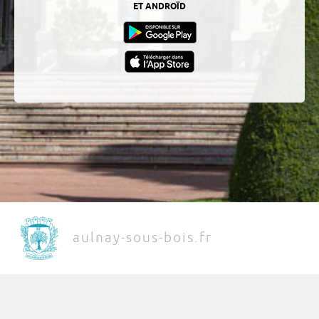
ET ANDROÏD
aulnay-sous-bois.fr