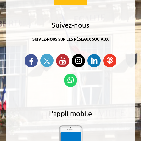
Suivez-nous
SUIVEZ-NOUS SUR LES RÉSEAUX SOCIAUX
Suivez-nous sur Twitter
Retrouvez-nous sur Facebook
Suivez-nous sur YouTube
Suivez-nous sur
Retrouvez-
Ecoutez
Instagram
nous sur
nos
Linkedin
Podcasts
Suivez-nous sur
WhatsApp
L'appli mobile