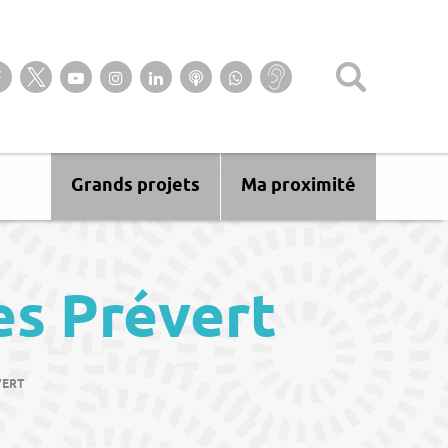
Suivez-nous sur notre page Facebook
Suivez-nous sur Twitter
Suivez-nous sur YouTube
Suivez-nous sur Instagram
Retrouvez-nous sur Linkedin
Ecoutez nos Podcasts
Suivez-nous sur
Baisse
WhatsApp
d’audition ?
Malentendant
? Sourd ?
Grands projets
Ma proximité
es Prévert
VERT