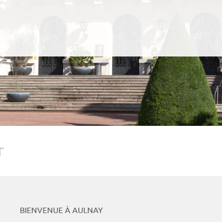
Podcasts
Whats
r
BIENVENUE À AULNAY