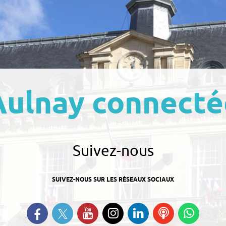
Aulnay connecté
Suivez-nous
SUIVEZ-NOUS SUR LES RÉSEAUX SOCIAUX
Suivez-nous sur Twitter
Retrouvez-nous sur Facebook
Suivez-nous sur YouTube
Suivez-nous sur
Retrouvez-nous
Ecoutez
Suive
Instagram
sur Linkedin
nos
nous s