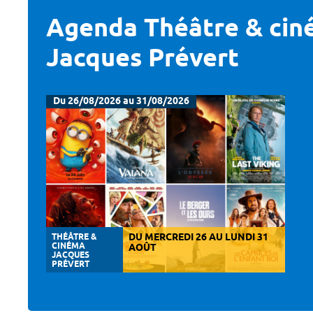
Agenda Théâtre & ci
Jacques Prévert
Du 26/08/2026 au 31/08/2026
THÉÂTRE &
DU MERCREDI 26 AU LUNDI 31
CINÉMA
AOÛT
JACQUES
PRÉVERT