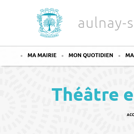
Aller au texte
Aller au menu
aulnay-s
Passer
Menu principal
au
MA MAIRIE
MON QUOTIDIEN
MA
contenu
Théâtre e
VOUS
ACC