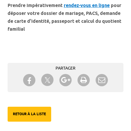
Prendre impérativement
rendez-vous en ligne
pour
déposer votre dossier de mariage, PACS, demande
de carte d’identité, passeport et calcul du quotient
familial
PARTAGER
Partager sur Twitter
Partager sur Facebook
Partager sur Google+
Imprimer
Envoyer à
un ami
RETOUR À LA LISTE