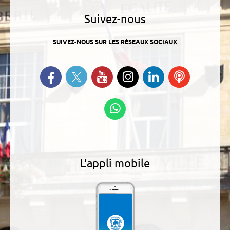
Suivez-nous
SUIVEZ-NOUS SUR LES RÉSEAUX SOCIAUX
Suivez-nous sur Twitter
Retrouvez-nous sur Facebook
Suivez-nous sur YouTube
Suivez-nous sur
Retrouvez-
Ecoutez
Instagram
nous sur
nos
Linkedin
Podcasts
Suivez-nous sur
WhatsApp
L'appli mobile