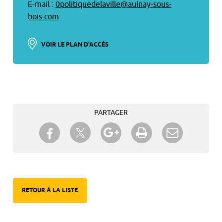
E-mail :
0politiquedelaville@aulnay-sous-
bois.com
VOIR LE PLAN D'ACCÈS
PARTAGER
Partager sur Twitter
Partager sur Facebook
Partager sur Google+
Imprimer
Envoyer à
un ami
RETOUR À LA LISTE