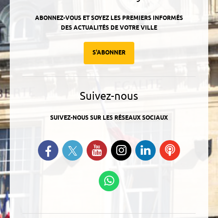
ABONNEZ-VOUS ET SOYEZ LES PREMIERS INFORMÉS
DES ACTUALITÉS DE VOTRE VILLE
S'ABONNER
Suivez-nous
SUIVEZ-NOUS SUR LES RÉSEAUX SOCIAUX
Suivez-nous sur Twitter
Retrouvez-nous sur Facebook
Suivez-nous sur YouTube
Suivez-nous sur
Retrouvez-
Ecoutez
Instagram
nous sur
nos
Linkedin
Podcasts
Suivez-nous sur
WhatsApp