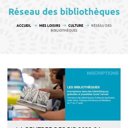
contenu
Réseau des bibliothèques
VOUS ÊTES ICI :
ACCUEIL
MES LOISIRS
CULTURE
RÉSEAU DES
BIBLIOTHÈQUES