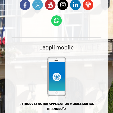
Suivez-nous sur Twitter
Retrouvez-nous sur Facebook
Suivez-nous sur YouTube
Suivez-nous sur
Retrouvez-
Ecoutez
Instagram
nous sur
nos
Linkedin
Podcasts
Suivez-nous sur
WhatsApp
L'appli mobile
RETROUVEZ NOTRE APPLICATION MOBILE SUR IOS
ET ANDROÏD