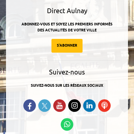
Direct Aulnay
ABONNEZ-VOUS ET SOYEZ LES PREMIERS INFORMÉS
DES ACTUALITÉS DE VOTRE VILLE
S'ABONNER
Suivez-nous
SUIVEZ-NOUS SUR LES RÉSEAUX SOCIAUX
Suivez-nous sur Twitter
Retrouvez-nous sur Facebook
Suivez-nous sur YouTube
Suivez-nous sur
Retrouvez-
Ecoutez
Instagram
nous sur
nos
Linkedin
Podcasts
Suivez-nous sur
WhatsApp