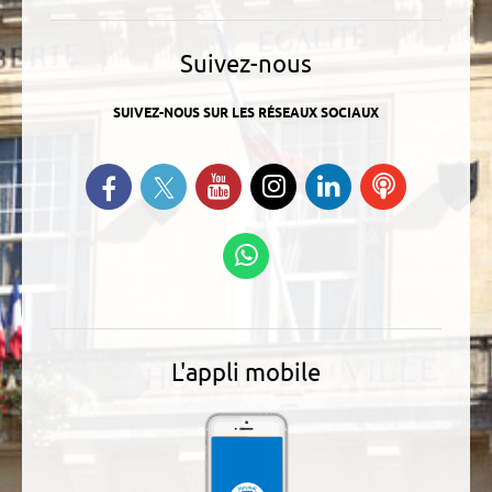
Suivez-nous
SUIVEZ-NOUS SUR LES RÉSEAUX SOCIAUX
Suivez-nous sur Twitter
Retrouvez-nous sur Facebook
Suivez-nous sur YouTube
Suivez-nous sur
Retrouvez-
Ecoutez
Instagram
nous sur
nos
Linkedin
Podcasts
Suivez-nous sur
WhatsApp
L'appli mobile