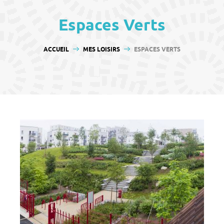
contenu
Espaces Verts
VOUS ÊTES ICI :
ACCUEIL
MES LOISIRS
ESPACES VERTS