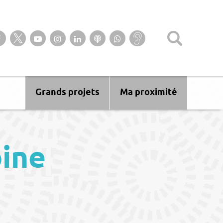
Suivez-nous sur notre page Facebook
Suivez-nous sur Twitter
Suivez-nous sur YouTube
Suivez-nous sur Instagram
Retrouvez-nous sur Linkedin
Ecoutez nos Podcasts
Suivez-nous sur
Baisse
WhatsApp
d’audition ?
Malentendant
? Sourd ?
Grands projets
Ma proximité
oine