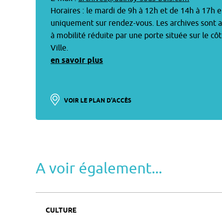
Horaires : le mardi de 9h à 12h et de 14h à 17h e
uniquement sur rendez-vous. Les archives sont 
à mobilité réduite par une porte située sur le côt
Ville.
en savoir plus
VOIR LE PLAN D'ACCÈS
A voir également...
CULTURE