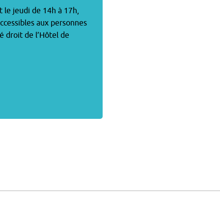
t le jeudi de 14h à 17h,
accessibles aux personnes
é droit de l’Hôtel de