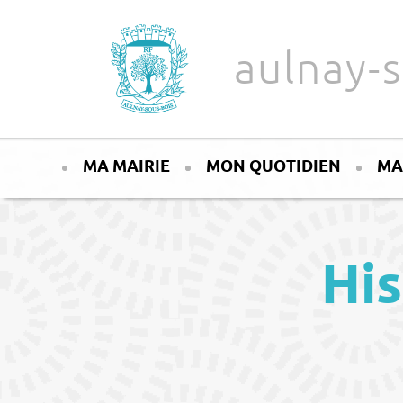
Aller au texte
Aller au menu
aulnay-s
Passer
Menu principal
au
MA MAIRIE
MON QUOTIDIEN
MA
contenu
His