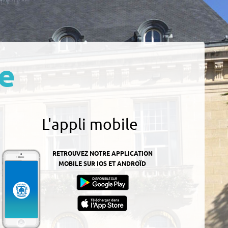
e
L'appli mobile
RETROUVEZ NOTRE APPLICATION
MOBILE SUR IOS ET ANDROÏD
z-
ur
App