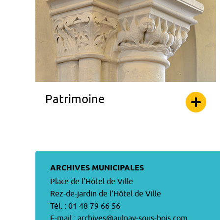
Patrimoine
ARCHIVES MUNICIPALES
Place de l’Hôtel de Ville
Rez-de-jardin de l’Hôtel de Ville
Tél. : 01 48 79 66 56
E-mail :
archives@aulnay-sous-bois.com