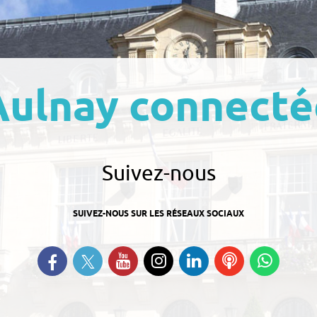
Aulnay connecté
Suivez-nous
SUIVEZ-NOUS SUR LES RÉSEAUX SOCIAUX
Suivez-nous sur Twitter
Retrouvez-nous sur Facebook
Suivez-nous sur YouTube
Suivez-nous sur
Retrouvez-nous
Ecoutez
Suive
Instagram
sur Linkedin
nos
nous s
Podcasts
Whats