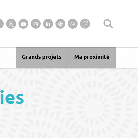
Suivez-nous sur notre page Facebook
Suivez-nous sur Twitter
Suivez-nous sur YouTube
Suivez-nous sur Instagram
Retrouvez-nous sur Linkedin
Ecoutez nos Podcasts
Suivez-nous sur
Baisse
WhatsApp
d’audition ?
Malentendant
? Sourd ?
Grands projets
Ma proximité
ies