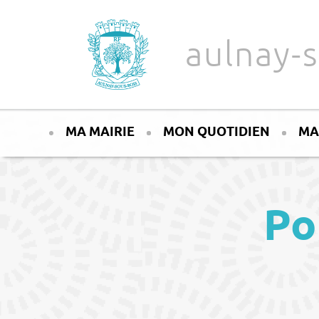
Aller au texte
Aller au menu
aulnay-s
Passer
Menu principal
au
MA MAIRIE
MON QUOTIDIEN
MA
contenu
Po