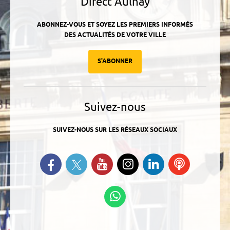
Direct Aulnay
ABONNEZ-VOUS ET SOYEZ LES PREMIERS INFORMÉS
DES ACTUALITÉS DE VOTRE VILLE
S'ABONNER
Suivez-nous
SUIVEZ-NOUS SUR LES RÉSEAUX SOCIAUX
Suivez-nous sur Twitter
Retrouvez-nous sur Facebook
Suivez-nous sur YouTube
Suivez-nous sur
Retrouvez-
Ecoutez
Instagram
nous sur
nos
Linkedin
Podcasts
Suivez-nous sur
WhatsApp