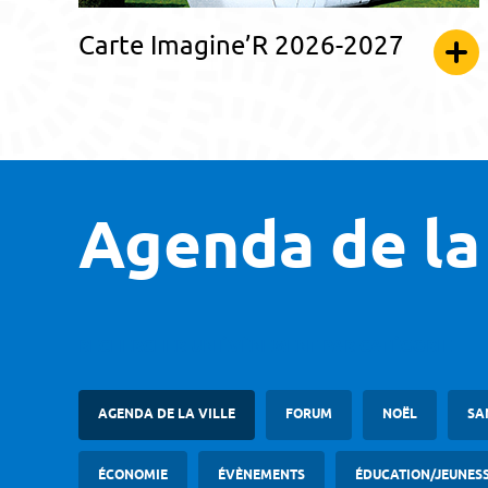
Carte Imagine’R 2026-2027
Agenda de la 
RECHERCHER UN ÉVÈNEMENT PAR CATÉGORIE
AGENDA DE LA VILLE
FORUM
NOËL
SA
ÉCONOMIE
ÉVÈNEMENTS
ÉDUCATION/JEUNES