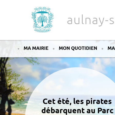
Aller au texte
Aller au menu
aulnay-s
Passer
Menu principal
au
MA MAIRIE
MON QUOTIDIEN
MA
contenu
Cet été, les pirates
débarquent au Parc