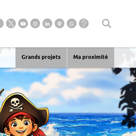
Suivez-nous sur notre page Facebook
Suivez-nous sur Twitter
Suivez-nous sur YouTube
Suivez-nous sur Instagram
Retrouvez-nous sur Linkedin
Ecoutez nos Podcasts
Suivez-nous sur
Baisse
WhatsApp
d’audition ?
Malentendant
? Sourd ?
Grands projets
Ma proximité