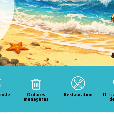
mille
Ordures
Restauration
Offr
menagères
de