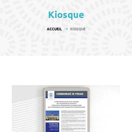
contenu
Kiosque
VOUS ÊTES ICI :
ACCUEIL
KIOSQUE