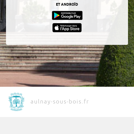
ET ANDROÏD
aulnay-sous-bois.fr