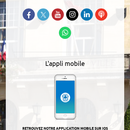
Suivez-nous sur Twitter
Retrouvez-nous sur Facebook
Suivez-nous sur YouTube
Suivez-nous sur
Retrouvez-
Ecoutez
Instagram
nous sur
nos
Linkedin
Podcasts
Suivez-nous sur
WhatsApp
L'appli mobile
RETROUVEZ NOTRE APPLICATION MOBILE SUR IOS