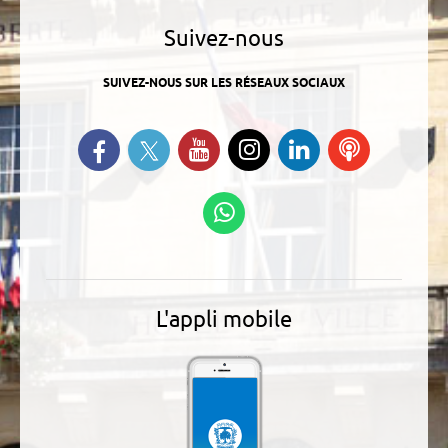
Suivez-nous
SUIVEZ-NOUS SUR LES RÉSEAUX SOCIAUX
Suivez-nous sur Twitter
Retrouvez-nous sur Facebook
Suivez-nous sur YouTube
Suivez-nous sur
Retrouvez-
Ecoutez
Instagram
nous sur
nos
Linkedin
Podcasts
Suivez-nous sur
WhatsApp
L'appli mobile