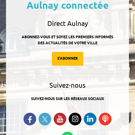
Aulnay connectée
Direct Aulnay
ABONNEZ-VOUS ET SOYEZ LES PREMIERS INFORMÉS
DES ACTUALITÉS DE VOTRE VILLE
S'ABONNER
Suivez-nous
SUIVEZ-NOUS SUR LES RÉSEAUX SOCIAUX
Suivez-nous sur Twitter
Retrouvez-nous sur Facebook
Suivez-nous sur YouTube
Suivez-nous sur
Retrouvez-
Ecoutez
Instagram
nous sur
nos
Linkedin
Podcasts
Suivez-nous sur