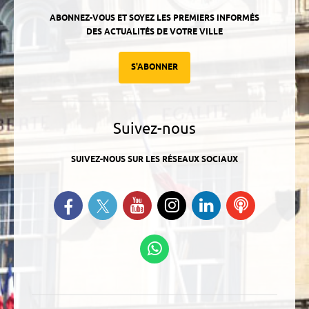
ABONNEZ-VOUS ET SOYEZ LES PREMIERS INFORMÉS
DES ACTUALITÉS DE VOTRE VILLE
S'ABONNER
Suivez-nous
SUIVEZ-NOUS SUR LES RÉSEAUX SOCIAUX
Suivez-nous sur Twitter
Retrouvez-nous sur Facebook
Suivez-nous sur YouTube
Suivez-nous sur
Retrouvez-
Ecoutez
Instagram
nous sur
nos
Linkedin
Podcasts
Suivez-nous sur
WhatsApp