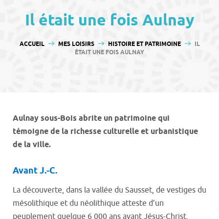
contenu
Il était une fois Aulnay
VOUS ÊTES ICI :
ACCUEIL
MES LOISIRS
HISTOIRE ET PATRIMOINE
IL
ÉTAIT UNE FOIS AULNAY
Aulnay sous-Bois abrite un patrimoine qui
témoigne de la richesse culturelle et urbanistique
de la ville.
Avant J.-C.
La découverte, dans la vallée du Sausset, de vestiges du
mésolithique et du néolithique atteste d’un
peuplement quelque 6 000 ans avant Jésus-Christ.