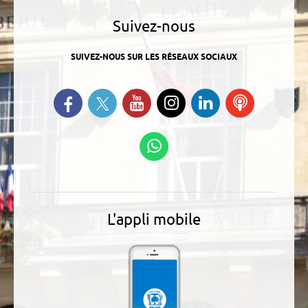
Suivez-nous
SUIVEZ-NOUS SUR LES RÉSEAUX SOCIAUX
Suivez-nous sur Twitter
Retrouvez-nous sur Facebook
Suivez-nous sur YouTube
Suivez-nous sur
Retrouvez-
Ecoutez
Instagram
nous sur
nos
Linkedin
Podcasts
Suivez-nous sur
WhatsApp
L'appli mobile