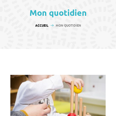
contenu
Mon quotidien
VOUS ÊTES ICI :
ACCUEIL
MON QUOTIDIEN