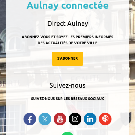
Aulnay connectée
Direct Aulnay
ABONNEZ-VOUS ET SOYEZ LES PREMIERS INFORMÉS
DES ACTUALITÉS DE VOTRE VILLE
S'ABONNER
Suivez-nous
SUIVEZ-NOUS SUR LES RÉSEAUX SOCIAUX
Suivez-nous sur Twitter
Retrouvez-nous sur Facebook
Suivez-nous sur YouTube
Suivez-nous sur
Retrouvez-
Ecoutez
Instagram
nous sur
nos
Linkedin
Podcasts
Suivez-nous sur