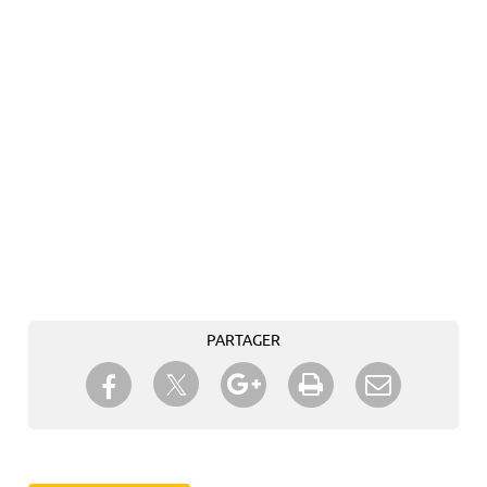
PARTAGER
Partager sur Twitter
Partager sur Facebook
Partager sur Google+
Imprimer
Envoyer à
un ami