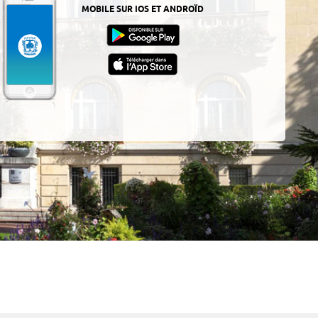
MOBILE SUR IOS ET ANDROÏD
z-
ur
App