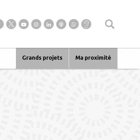
Suivez-nous sur notre page Facebook
Suivez-nous sur Twitter
Suivez-nous sur YouTube
Suivez-nous sur Instagram
Retrouvez-nous sur Linkedin
Ecoutez nos Podcasts
Suivez-nous sur
Baisse
WhatsApp
d’audition ?
Malentendant
? Sourd ?
Grands projets
Ma proximité