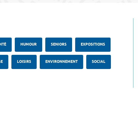
NTÉ
HUMOUR
SENIORS
EXPOSITIONS
SE
LOISIRS
ENVIRONNEMENT
SOCIAL