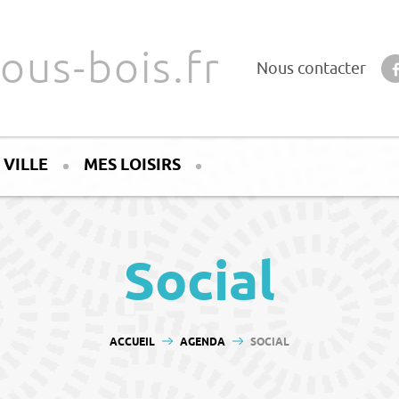
ous-bois.fr
Nous contacter
 VILLE
MES LOISIRS
Social
VOUS ÊTES ICI :
ACCUEIL
AGENDA
SOCIAL