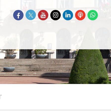
Suivez-nous sur Twitter
Retrouvez-nous sur Facebook
Suivez-nous sur YouTube
Suivez-nous sur
Retrouvez-nous
Ecoutez
Suive
Instagram
sur Linkedin
nos
nous s
Podcasts
Whats
r