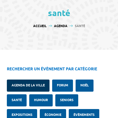
contenu
santé
VOUS ÊTES ICI :
ACCUEIL
AGENDA
SANTÉ
RECHERCHER UN ÉVÈNEMENT PAR CATÉGORIE
AGENDA DE LA VILLE
FORUM
NOËL
SANTÉ
HUMOUR
SENIORS
EXPOSITIONS
ÉCONOMIE
ÉVÈNEMENTS