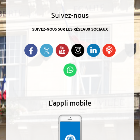
Suivez-nous
SUIVEZ-NOUS SUR LES RÉSEAUX SOCIAUX
Suivez-nous sur Twitter
Retrouvez-nous sur Facebook
Suivez-nous sur YouTube
Suivez-nous sur
Retrouvez-
Ecoutez
Instagram
nous sur
nos
Linkedin
Podcasts
Suivez-nous sur
WhatsApp
L'appli mobile