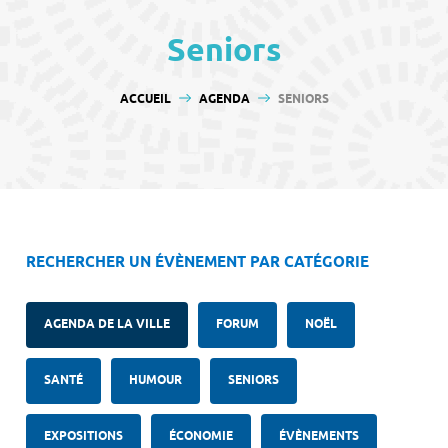
contenu
Seniors
VOUS ÊTES ICI :
ACCUEIL
AGENDA
SENIORS
RECHERCHER UN ÉVÈNEMENT PAR CATÉGORIE
AGENDA DE LA VILLE
FORUM
NOËL
SANTÉ
HUMOUR
SENIORS
EXPOSITIONS
ÉCONOMIE
ÉVÈNEMENTS