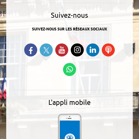
Suivez-nous
SUIVEZ-NOUS SUR LES RÉSEAUX SOCIAUX
Suivez-nous sur Twitter
Retrouvez-nous sur Facebook
Suivez-nous sur YouTube
Suivez-nous sur
Retrouvez-
Ecoutez
Instagram
nous sur
nos
Linkedin
Podcasts
Suivez-nous sur
WhatsApp
L'appli mobile